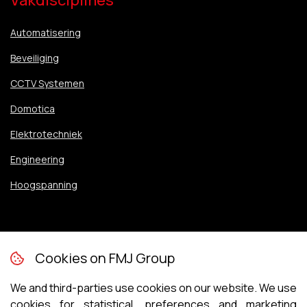
Vakdisciplines
Automatisering
Beveiliging
CCTV Systemen
Domotica
Elektrotechniek
Engineering
Hoogspanning
Vakdisciplines
Cookies on FMJ Group
Inspectie en Kalibratie
We and third-parties use cookies on our website. We use
Instrumentatie
cookies for statistical, preferences and marketing