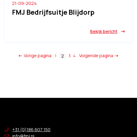
21-09-2024
FMJ Bedrijfsuitje Blijdorp
Bekijk bericht
Vorige pagina
Volgende pagina
2
1
3
4
+31 (0)186 607 150
info@fmj.nl